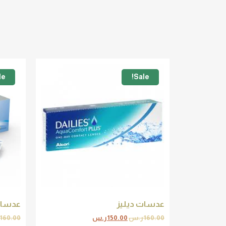
e!
Sale!
عدسات ديليز
عدسات
160.00
ر.س
150.00
ر.س
160.00