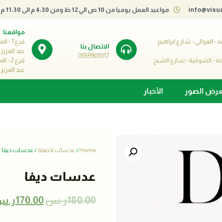
info@visu
مواعيد العمل يوميا من 10 ص الي 12 ظ ومن 4:30 م الى 11:30 م
مواقعنا
كرمة - العوالي - شارع ابراهيم
فرع 1 
الاتصال بنا
عبد العزي
لمكرمة - الشوقية - شارع الشيخ
فرع 2 
عبد العزيز
رض الصور
الأخبار
Home
/
عدسات لاصقة
/ عدسات ديفا
عدسات ديفا
180.00
ر.س
170.00
ر.س