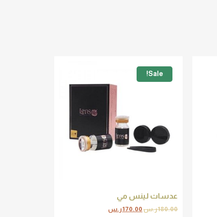
Sale!
عدسات لينس مي
180.00
ر.س
170.00
ر.س