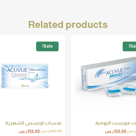
Related products
Sale!
Sal
 مويست اليومية
عدسات اويسس الشهرية
ر.س
150.00
ر.س
160.00
ر.س
150.00
ر.س