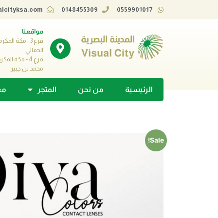
alcityksa.com
0148455309
0559901017
مواقعنا
فرع 3 - مكة الم
الجفالي
فرع 4 - مكة ا
محمد بن جبير
الرئيسية
من نحن
المتجر
مع
Sale!